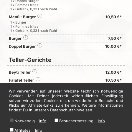
1 x Doppel Burger
1 x Pommes frites
1 x Getränk, 0,33 l nach Wahl
Menü - Burger
i
10,50 €*
1 x Burger
1 x Pommes frites
1 x Getränk, 0,33 l nach Wahl
Burger
i
7,50 €*
Doppel Burger
i
10,00 €*
Teller-Gerichte
Beyti Teller
i
12,00 €*
Falafel Teller
i
10,50 €*
Köfteteller
i
11,00 €*
Wir verwenden auf unserer Website technisch notwendige
Cookies. Mit Deiner jederzeit widerruflichen Einwilligung
setzen wir zudem Cookies ein, um wiederholte Besuche und
Jetzt hier bestellen
Klicks auf Affiliate-Links zu erkennen. Weitere Informationen
findest Du in unseren
Datenschutzhinweisen
.
Notwendig
Info
Besuchermessung
Info
* Alle Preise in Euro inkl. gesetzl. MwSt. Abbildungen können ggf. abweichen.
Informationen zu Inhalts- und Zusatzstoffen finden Sie unter
i
Affiliates
Info