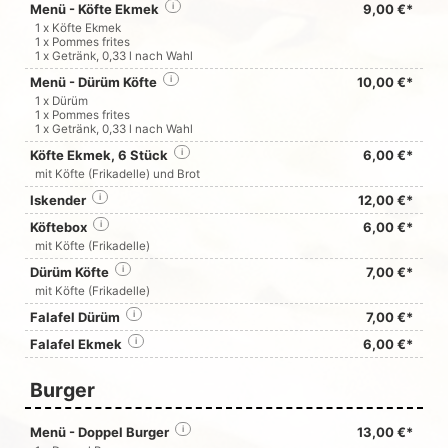
Menü - Köfte Ekmek
i
9,00 €*
1 x Köfte Ekmek
1 x Pommes frites
1 x Getränk, 0,33 l nach Wahl
Menü - Dürüm Köfte
i
10,00 €*
1 x Dürüm
1 x Pommes frites
1 x Getränk, 0,33 l nach Wahl
Köfte Ekmek, 6 Stück
i
6,00 €*
mit Köfte (Frikadelle) und Brot
Iskender
i
12,00 €*
Köftebox
i
6,00 €*
mit Köfte (Frikadelle)
Dürüm Köfte
i
7,00 €*
mit Köfte (Frikadelle)
Falafel Dürüm
i
7,00 €*
Falafel Ekmek
i
6,00 €*
Burger
Menü - Doppel Burger
i
13,00 €*